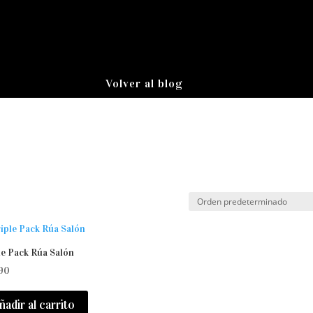
Volver al blog
le Pack Rúa Salón
90
ñadir al carrito