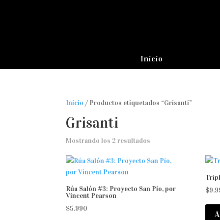
Inicio
Inicio
/ Productos etiquetados “Grisanti”
Grisanti
Mostrando los 2 resultados
Trip
Rúa Salón #3: Proyecto San Pío, por
$
9.9
Vincent Pearson
$
5.990
A