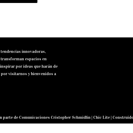
e tendencias innovadoras,
e transforman espacios en
inspirar por ideas que harán de
 por visitarnos y bienvenidos a
n parte de Comunicaciones Cristopher Schmidlin | Chic Lite | Construid