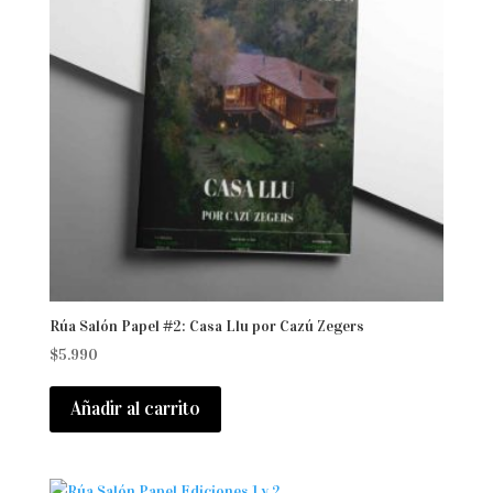
Rúa Salón Papel #2: Casa Llu por Cazú Zegers
$
5.990
Añadir al carrito